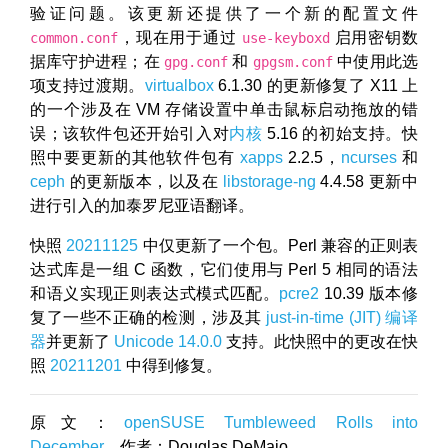
验证问题。该更新还提供了一个新的配置文件
，现在用于通过
启用密钥数
common.conf
use-keyboxd
据库守护进程；在
和
中使用此选
gpg.conf
gpgsm.conf
项支持过渡期。
virtualbox
6.1.30 的更新修复了 X11 上
的一个涉及在 VM 存储设置中单击鼠标启动拖放的错
误；该软件包还开始引入对
内核
5.16 的初始支持。快
照中要更新的其他软件包有
xapps
2.2.5，
ncurses
和
ceph
的更新版本，以及在
libstorage-ng
4.4.58 更新中
进行引入的加泰罗尼亚语翻译。
快照
20211125
中仅更新了一个包。Perl 兼容的正则表
达式库是一组 C 函数，它们使用与 Perl 5 相同的语法
和语义实现正则表达式模式匹配。
pcre2
10.39 版本修
复了一些不正确的检测，涉及其
just-in-time (JIT) 编译
器
并更新了
Unicode 14.0.0
支持。此快照中的更改在快
照
20211201
中得到修复。
原文：
openSUSE Tumbleweed Rolls into
December
，作者：Douglas DeMaio