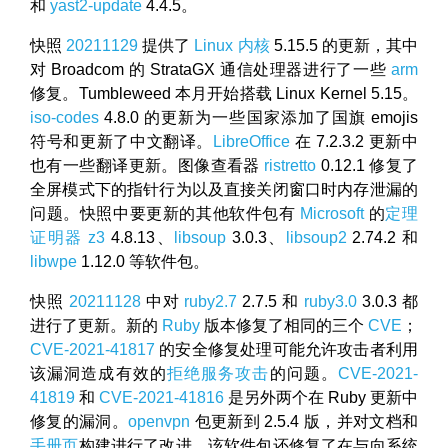
和
yast2-update
4.4.5。
快照
20211129
提供了
Linux 内核
5.15.5 的更新，其中
对 Broadcom 的 StrataGX 通信处理器进行了一些
arm
修复。Tumbleweed 本月开始搭载 Linux Kernel 5.15。
iso-codes
4.8.0 的更新为一些国家添加了国旗 emojis
符号和更新了中文翻译。
LibreOffice
在 7.2.3.2 更新中
也有一些翻译更新。图像查看器
ristretto
0.12.1 修复了
全屏模式下的指针行为以及直接关闭窗口时内存泄漏的
问题。快照中要更新的其他软件包有
Microsoft
的
定理
证明器
z3
4.8.13、
libsoup
3.0.3、
libsoup2
2.74.2 和
libwpe
1.12.0 等软件包。
快照
20211128
中对
ruby2.7
2.7.5 和
ruby3.0
3.0.3 都
进行了更新。新的
Ruby
版本修复了相同的三个
CVE
；
CVE-2021-41817
的安全修复处理可能允许攻击者利用
该漏洞造成有效的
拒绝服务攻击
的问题。
CVE-2021-
41819
和
CVE-2021-41816
是另外两个在 Ruby 更新中
修复的漏洞。
openvpn
包更新到 2.5.4 版，并对文档和
手册页
构建进行了改进。该软件包还修复了在与向系统