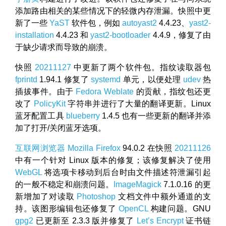
添加路由相关的某些情况下的轻微内存泄漏。快照中更
新了一些
YaST
软件包，例如
autoyast2
4.4.23、
yast2-
installation
4.4.23 和
yast2-bootloader
4.4.9，修复了由
于缺少请求而导致的崩溃。
快照
20211127
中更新了两个软件包。指纹读取器包
fprintd
1.94.1 修复了
systemd
单元，以便处理
udev
热
插拔事件。由于
Fedora Weblate
的贡献，指纹包还更
改了
PolicyKit
字符串并进行了大量的翻译更新。Linux
蓝牙配置工具
blueberry
1.4.5 也有一些更新的翻译并添
加了打开/关闭蓝牙选项。
互联网浏览器
Mozilla Firefox
94.0.2 在快照
20211126
中有一个针对 Linux 版本的修复；该修复解决了使用
WebGL
将选项卡移动到后台时由文件描述符泄漏引起
的一般不稳定和崩溃问题。
ImageMagick
7.1.0.16 的更
新增加了对读取
Photoshop
文档文件中额外通道的支
持。该图形编辑包还修复了
OpenCL
构建问题。GNU
gpg2
已更新至 2.3.3 版并修复了
Let’s Encrypt
证书链