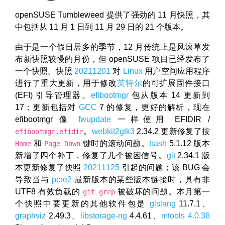
openSUSE Tumbleweed 提供了强劲的 11 月快照，其
中包括从 11 月 1 日到 11 月 29 日的 21 个版本。
由于是一个假日居多的季节，12 月传统上是风滚草发
布新快照较慢的月份，但 openSUSE 项目已经发布了
一个快照。快照
20211201
对
Linux
用户空间应用程序
进行了重大更新，用于修改
英特尔
的可扩展固件接口
(EFI) 引导管理器。
efibootmgr
包从版本 14 更新到
17；更新包括对
GCC
7 的修复，更好的解析，现在
efibootmgr 像
fwupdate
一样使用 EFIDIR /
。
webkit2gtk3
2.34.2 更新修复了按
efibootmgr.efidir
和
键时的滚动问题。
bash
5.1.12 版本
Home
Page Down
新增了四个补丁，修复了几个被困信号。
git
2.34.1 版
本更新修复了快照
20211125
引起的问题；该 BUG 会
导致当与
pcre2
最新版本的某些版本链接时，具有非
UTF8 有效负载的
被破坏的问题。本月第一
git grep
个快照中要更新的其他软件包是
glslang
11.7.1、
graphviz
2.49.3、
libstorage-ng
4.4.61、
mtools 4.0.36