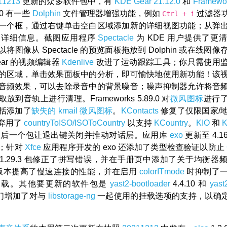
11213
更新的众多软件包中，有
KDE
Gear 21.12.0
和
Framewor
2.0 有一些
Dolphin
文件管理器增强功能，例如
过滤器
Ctrl + i
一个框，通过右键单击空白区域添加新的详细视图功能；从弹
> 详细信息。截图应用程序
Spectacle
为 KDE 用户提供了更
将图像从 Spectacle 的预览面板拖放到 Dolphin 或在线图
ar 的视频编辑器
Kdenlive
改进了运动跟踪工具；你只需使用
的区域，单击效果面板中的分析，即可愉快地使用新功能！该
音频效果，可以去除录音中的背景噪音；噪声抑制器允许将音
到音轨上进行清理。Frameworks 5.89.0 对
微风图标
进行
括添加了
缺失的 kmail 微风图标
。
KContacts
修复了仅限国家/
弃用了
countryToISO/ISOToCountry
以支持
KCountry
。
KIO
和
K
 后一个包让退出键关闭并推动对话层。应用库
exo
更新至 4.1
；针对
Xfce
应用程序开发的 exo 还添加了类型检查验证以防止
1.29.3 包修正了拼写错误，并在手册页中添加了关于均衡器
0 版本提高了慢速连接的性能，并在启用
colorITmode
时抑制了
加载。其他要更新的软件包是
yast2-bootloader
4.4.10 和
yast
，它们增加了对与
libstorage-ng
一起使用的挂载选项的支持，以确