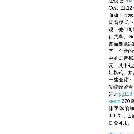
在快照
202
Gear 21.1
面板下显示
查看模式 
观，他们可以
行共享。Ge
覆盖要跟踪
有一个新的
中的语音抓取放
复，其中包
址格式，并
一些变化；
复编译警告
告.
mpg123
xterm
37
体字体的
4.4.23
是否可用。