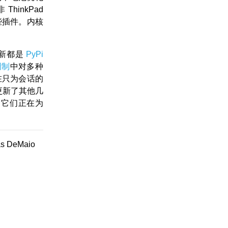
非 ThinkPad
这些插件。内核
新都是
PyPi
调制
中对多种
在只为会话的
更新了其他几
1，它们正在为
 DeMaio