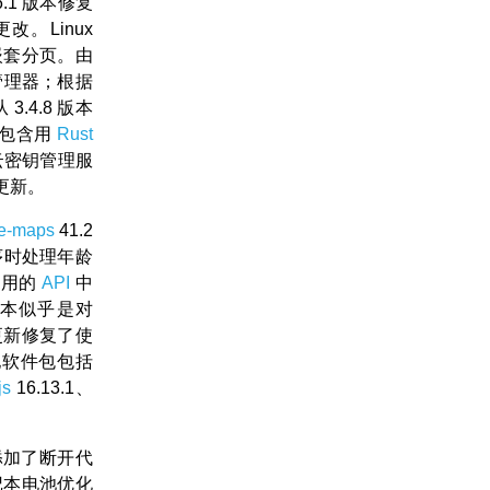
.6.1 版本修复
更改。Linux
嵌套分页。由
话管理器；根据
 3.4.8 版本
包含用
Rust
云密钥管理服
更新。
e-maps
41.2
序时处理年龄
弃用的
API
中
本似乎是对
2 更新修复了使
他软件包包括
js
16.13.1、
中添加了断开代
记本电池优化