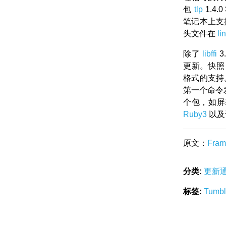
包
tlp
1.4.0
笔记本上支持
头文件在
li
除了
libffi
3
更新。快
格式的支持
第一个命令
个包，如
Ruby3
以及
原文：
Fram
分类:
更新
标签:
Tumb