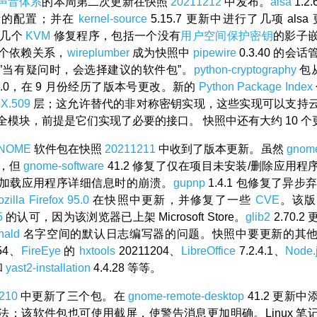
x 声音体系
的本周第二次更新在快照
20211212
中发布。
alsa
1.2
析的配置；并在
kernel-source
5.15.7 更新中进行了几项 alsa 
还有几个
KVM
修复程序，包括一个没有
用户空间保护密钥
的影子
个依赖关系，
wireplumber
成为快照中
pipewire
0.3.40 的会
”当有疑问时，会选择建议的软件包”。
python-cryptography
包从
.0.0，在 9 月份经历了版本号更改。新的
Python Package Index
个
X.509
层；这允许替代的非对称密钥实现，这些实现可以支持
全模块，前提是它们实现了必要的接口。 快照中还有大约 10 个
NOME
软件包在快照
20211211
中收到了版本更新。虽然
gnom
，但
gnome-software
41.2 修复了仅在项目未安装/删除应用程
加载应用程序详细信息时的崩溃。
gupnp
1.4.1 包修复了异步
zilla Firefox
95.0
在快照中更新，并修复了一些
CVE
。该版
5
的认可，因为该浏览器已上架 Microsoft Store。
glib2
2.70.
nald
名字空间的默认日志编写器的问题。快照中要更新的其
54、
FireEye
的
hxtools
20211204、
LibreOffice
7.2.4.1、
Node.
和
yast2-installation
4.4.28 等等。
210
中更新了三个包。在
gnome-remote-desktop
41.2 更新
法；该软件包也可使用截屏，使警告消息更加明确。Linux 笔