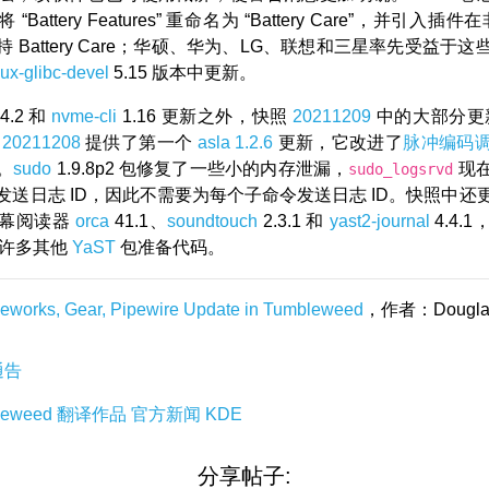
 将 “Battery Features” 重命名为 “Battery Care”，并引入插件在
 Battery Care；华硕、华为、LG、联想和三星率先受益于
nux-glibc-devel
5.15 版本中更新。
.4.2 和
nvme-cli
1.16 更新之外，快照
20211209
中的大部分更
照
20211208
提供了第一个
asla
1.2.6
更新，它改进了
脉冲编码
。
sudo
1.9.8p2 包修复了一些小的内存泄漏，
现
sudo_logsrvd
发送日志 ID，因此不需要为每个子命令发送日志 ID。快照中还
屏幕阅读器
orca
41.1、
soundtouch
2.3.1 和
yast2-journal
4.4.
许多其他
YaST
包准备代码。
eworks, Gear, Pipewire Update in Tumbleweed
，作者：Douglas
通告
leweed
翻译作品
官方新闻
KDE
分享帖子: