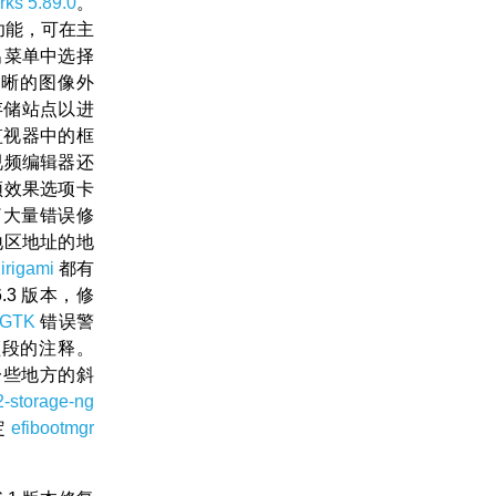
ks 5.89.0
。
功能，可在主
出菜单中选择
清晰的图像外
像存储站点以进
监视器中的框
视频编辑器还
频效果选项卡
了大量错误修
地区地址的地
irigami
都有
6.3 版本，修
GTK
错误警
频段的注释。
一些地方的斜
2-storage-ng
定
efibootmgr