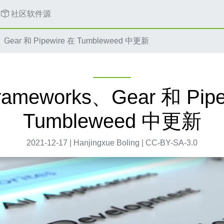
社区软件源
、Gear 和 Pipewire 在 Tumbleweed 中更新
rameworks、Gear 和 Pipe
Tumbleweed 中更新
2021-12-17 | Hanjingxue Boling | CC-BY-SA-3.0