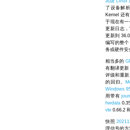
高级 Linu
了设备解
Kernel 
于现在有一
更新日志，
更新到 36
编写的整
务或硬件安
相当多的
G
有翻译更新
评级和重新
的回归。
Mo
Windows 9
用带有
jour
hwdata
0.3
vte
0.66.2 
快照
20211
理信号的方