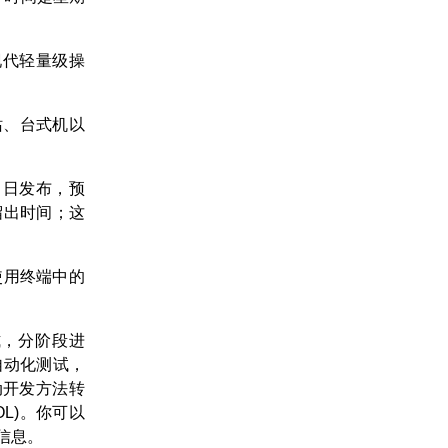
种现代轻量级操
站、台式机以
 27 日发布，预
接受留出时间；这
时使用终端中的
式，分阶段进
自动化测试，
动开发方法转
L)。你可以
信息。