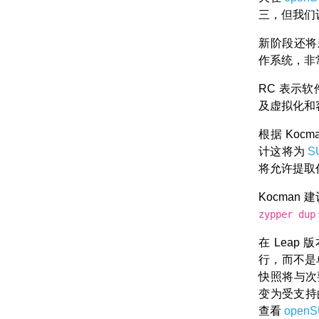
三，但我们
新阶段还
作系统，非
RC 表示
及虚拟化和
根据 Kocma
计这将为
SU
将允许提取
Kocman
zypper dup
在 Lea
行，而不是
快照将与次
变为受支持
查看
open