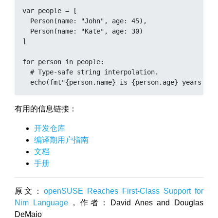
var people = [

  Person(name: "John", age: 45),

  Person(name: "Kate", age: 30)

]

for person in people:

  # Type-safe string interpolation.

有用的信息链接：
开发仓库
编译期用户指南
文档
手册
原文：
openSUSE Reaches First-Class Support for
Nim Language
，作者：David Anes and Douglas
DeMaio