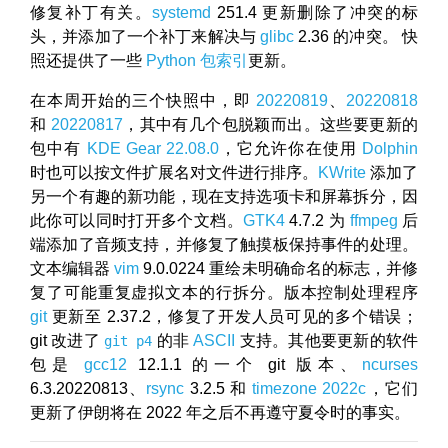
修复补丁有关。
systemd
251.4 更新删除了冲突的标
头，并添加了一个补丁来解决与
glibc
2.36 的冲突。 快
照还提供了一些
Python 包索引
更新。
在本周开始的三个快照中，即
20220819
、
20220818
和
20220817
，其中有几个包脱颖而出。这些要更新的
包中有
KDE Gear 22.08.0
，它允许你在使用
Dolphin
时也可以按文件扩展名对文件进行排序。
KWrite
添加了
另一个有趣的新功能，现在支持选项卡和屏幕拆分，因
此你可以同时打开多个文档。
GTK4
4.7.2 为
ffmpeg
后
端添加了音频支持，并修复了触摸板保持事件的处理。
文本编辑器
vim
9.0.0224 重绘未明确命名的标志，并修
复了可能重复虚拟文本的行拆分。版本控制处理程序
git
更新至 2.37.2，修复了开发人员可见的多个错误；
git 改进了
的非
ASCII
支持。其他要更新的软件
git p4
包是
gcc12
12.1.1 的一个 git 版本、
ncurses
6.3.20220813、
rsync
3.2.5 和
timezone 2022c
，它们
更新了伊朗将在 2022 年之后不再遵守夏令时的事实。