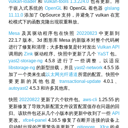
vulkan-loader
和
vulkan-tools 1.3.224.0
也有更新。用
于嵌入式系统的
OpenGL
和 OpenGL 着色器
glslang
11.11.0
添加了 OpSource 支持，并避免了 vulkan 在宽
松模式下的函数克隆出现双重释放。
Mesa
及其驱动程序包在快照
20220823
中更新到
22.1.7 版本。3d 图形库 Mesa 的新版本对整个代码树
进行了修复和清理；大多数修复是针对发出
Vulkan
API
调用的
Zink
驱动程序。快照中更新了几个
YaST
包。
yast2-storage-ng
4.5.8 进行了一些调整，以适应
libstorage-ng
的新型挂载，并且
yast2-network
4.5.5 添
加了一个类来生成
以太网光纤通道
所需的配置。快照中
要更新的其他包是
transactional-update
4.0.1、
autoyast2
4.5.3 和许多其他库。
快照
20220822
更新了六个软件包。
aws-cli
1.25.55 的
更新修复了导致为新配置文件设置配置值存在问题的回
归。该软件包还从几个小版本的更新中收到了一些
API
更改。
xfce4-panel
4.16.5 修复了在断开连接的设备上
启动时出现的严重警告并更新了
.gitignore
。
Xfce
的桌