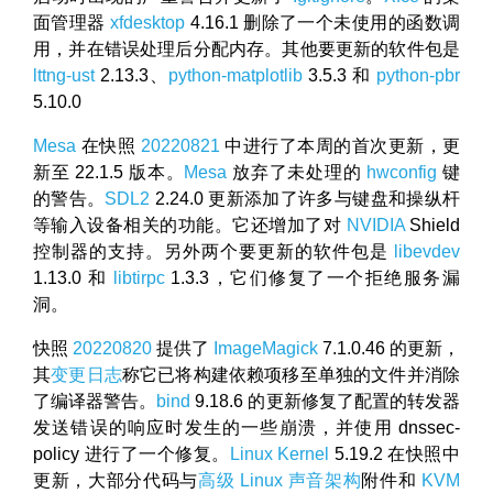
面管理器
xfdesktop
4.16.1 删除了一个未使用的函数调
用，并在错误处理后分配内存。其他要更新的软件包是
lttng-ust
2.13.3、
python-matplotlib
3.5.3 和
python-pbr
5.10.0
Mesa
在快照
20220821
中进行了本周的首次更新，更
新至 22.1.5 版本。
Mesa
放弃了未处理的
hwconfig
键
的警告。
SDL2
2.24.0 更新添加了许多与键盘和操纵杆
等输入设备相关的功能。它还增加了对
NVIDIA
Shield
控制器的支持。另外两个要更新的软件包是
libevdev
1.13.0 和
libtirpc
1.3.3，它们修复了一个拒绝服务漏
洞。
快照
20220820
提供了
ImageMagick
7.1.0.46 的更新，
其
变更日志
称它已将构建依赖项移至单独的文件并消除
了编译器警告。
bind
9.18.6 的更新修复了配置的转发器
发送错误的响应时发生的一些崩溃，并使用 dnssec-
policy 进行了一个修复。
Linux Kernel
5.19.2 在快照中
更新，大部分代码与
高级 Linux 声音架构
附件和
KVM