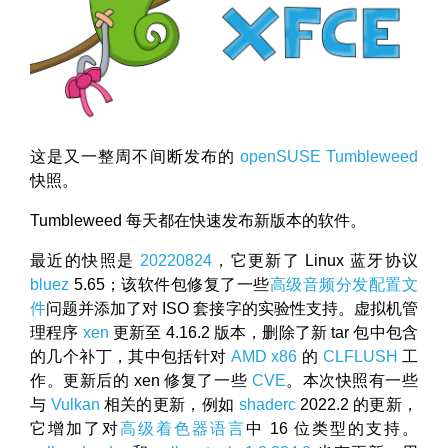
这是又一整周不间断发布的
openSUSE
Tumbleweed
快照。
Tumbleweed 每天都在快速发布新版本的软件。
最近的快照是
20220824
，它更新了 Linux 蓝牙协议
bluez
5.65；该软件包修复了一些
高级音频分发配置文
件
问题并添加了对 ISO 套接字的实验性支持。虚拟机管
理程序
xen
更新至 4.16.2 版本，删除了新 tar 包中包含
的几个补丁，其中包括针对
AMD
x86
的
CLFLUSH
工
作。更新后的 xen 修复了一些
CVE
。本次快照有一些
与
Vulkan
相关的更新，例如
shaderc
2022.2 的更新，
它增加了对
高级着色器语言
中 16 位类型的支持。