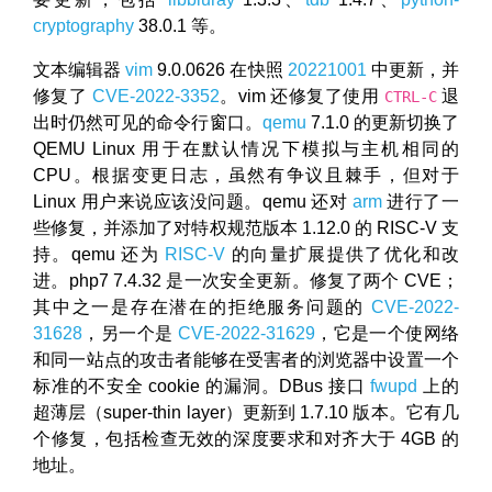
cryptography
38.0.1 等。
文本编辑器
vim
9.0.0626 在快照
20221001
中更新，并
修复了
CVE-2022-3352
。vim 还修复了使用
退
CTRL-C
出时仍然可见的命令行窗口。
qemu
7.1.0 的更新切换了
QEMU Linux 用于在默认情况下模拟与主机相同的
CPU。根据变更日志，虽然有争议且棘手，但对于
Linux 用户来说应该没问题。qemu 还对
arm
进行了一
些修复，并添加了对特权规范版本 1.12.0 的 RISC-V 支
持。qemu 还为
RISC-V
的向量扩展提供了优化和改
进。php7 7.4.32 是一次安全更新。修复了两个 CVE；
其中之一是存在潜在的拒绝服务问题的
CVE-2022-
31628
，另一个是
CVE-2022-31629
，它是一个使网络
和同一站点的攻击者能够在受害者的浏览器中设置一个
标准的不安全 cookie 的漏洞。DBus 接口
fwupd
上的
超薄层（super-thin layer）更新到 1.7.10 版本。它有几
个修复，包括检查无效的深度要求和对齐大于 4GB 的
地址。