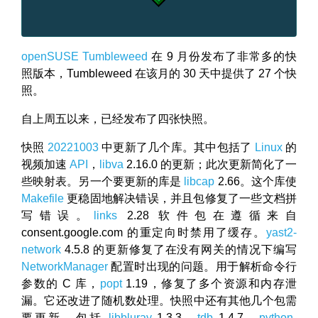
openSUSE
Tumbleweed
在 9 月份发布了非常多的快
照版本，Tumbleweed 在该月的 30 天中提供了 27 个快
照。
自上周五以来，已经发布了四张快照。
快照
20221003
中更新了几个库。其中包括了
Linux
的
视频加速
API
，
libva
2.16.0 的更新；此次更新简化了一
些映射表。另一个要更新的库是
libcap
2.66。这个库使
Makefile
更稳固地解决错误，并且包修复了一些文档拼
写错误。
links
2.28 软件包在遵循来自
consent.google.com 的重定向时禁用了缓存。
yast2-
network
4.5.8 的更新修复了在没有网关的情况下编写
NetworkManager
配置时出现的问题。用于解析命令行
参数的 C 库，
popt
1.19，修复了多个资源和内存泄
漏。它还改进了随机数处理。快照中还有其他几个包需
要更新，包括
libbluray
1.3.3、
tdb
1.4.7、
python-