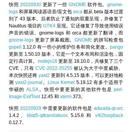
快照
20220930
更新了一些
GNOME
软件包。
gnome-
logs
和屏幕阅读器语音/盲文包
orca
都从 beta 版本过渡
到了 43 版本。后者防止了通知的双重呈现，并修复了
Nautilus 项目的
GTK4
呈现。它还修复了导致使用错误
声音的错误。gnome-logs 和 orca 都更新了翻译，而
gnome-logs
更新了屏幕截图。
GNOME
的拼写检查包
gspell
1.12.0 有一些小的维护任务和简化更改。
pango
更新至 1.50.10 版本，它是一个文本布局和渲染包，固
定行高计算。
nodejs18
更新至 18.10.0，共修复了三个
CVE，只有
CVE-2022-35255
被认为大于中度威胁。
本次快照还将
yast2
更新到 4.5.15 版本，可以更好地检
测
yast2-journal
。
Linux Kernel
5.19.12 有多个适用于
华硕的
ALSA
。快照中要更新的其他软件包是
perl-
Image-ExifTool
12.45 和
xterm
373。
快照
20220929
中需要更新的软件包是
adwaita-qt-src
1.4.2、
libqt5-qttranslations
5.15.6 和
v4l2loopback
0.12.7。