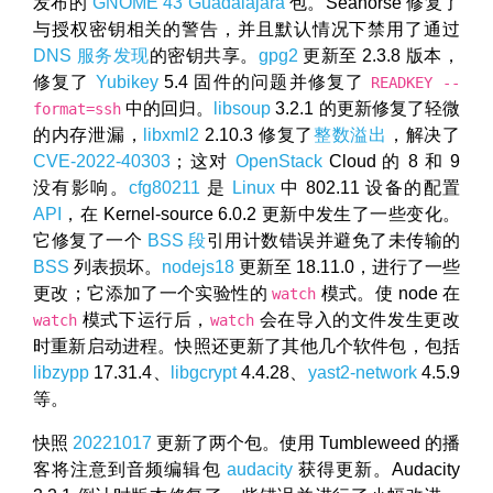
发布的
GNOME 43 Guadalajara
包。Seahorse 修复了
与授权密钥相关的警告，并且默认情况下禁用了通过
DNS 服务发现
的密钥共享。
gpg2
更新至 2.3.8 版本，
修复了
Yubikey
5.4 固件的问题并修复了
READKEY --
中的回归。
libsoup
3.2.1 的更新修复了轻微
format=ssh
的内存泄漏，
libxml2
2.10.3 修复了
整数溢出
，解决了
CVE-2022-40303
；这对
OpenStack
Cloud 的 8 和 9
没有影响。
cfg80211
是
Linux
中 802.11 设备的配置
API
，在 Kernel-source 6.0.2 更新中发生了一些变化。
它修复了一个
BSS 段
引用计数错误并避免了未传输的
BSS
列表损坏。
nodejs18
更新至 18.11.0，进行了一些
更改；它添加了一个实验性的
模式。使 node 在
watch
模式下运行后，
会在导入的文件发生更改
watch
watch
时重新启动进程。快照还更新了其他几个软件包，包括
libzypp
17.31.4、
libgcrypt
4.4.28、
yast2-network
4.5.9
等。
快照
20221017
更新了两个包。使用 Tumbleweed 的播
客将注意到音频编辑包
audacity
获得更新。Audacity