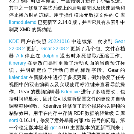
3.2.1 倒计时版本修复了一些错误并进行了小幅改进。
其中之一修复了某些系统上的启动崩溃以及快速启动和
停止播放时的冻结。用于操作模块元数据文件的 C 库
libmodulemd
已更新至 2.14.0 版，并且它具有从索引中
剥离 XMD 的新功能。
KDE
用户在快照
20221016
中连续第二次收到
Gear
22.08.2
更新。
Gear 22.08.2
更新了几个包。文件存档
器
Ark
停止在
dolphin
退出时杀死提取/压缩工作。
itinerary
在更改门票时更新了活动页面的当前预订标
识，并明确定位了活动门票的标题字段。Gear 的
kalendar
在新版本中进行了多项更新，例如修复了任务
视图中的双击编辑以及实现使用标准键来查看导航操
作。Gear 的视频编辑器
Kdenlive
进行了多项更改，包
括时间码显示，因此它可以监听配置文件的更改并自动
调整每秒帧数。Kdenlive 还修复了部分损坏的关键帧的
粘贴效果。用于在内存中存储 RDF 数据的轻量级 C 库
sord
0.16.14，修复了意外暴露内部 zix 符号的问题。第
一个稳定版本随着
gcr
4.0.0 主要版本的更新而到来；