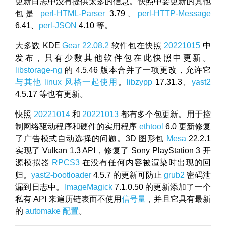
更新日志中没有提供太多的信息。快照中要更新的其他
包是
perl-HTML-Parser
3.79、
perl-HTTP-Message
6.41、
perl-JSON
4.10 等。
大多数 KDE
Gear 22.08.2
软件包在快照
20221015
中
发布，只有少数其他软件包在此快照中更新。
libstorage-ng
的 4.5.46 版本合并了一项更改，允许它
与其他 linux 风格一起使用
。
libzypp
17.31.3、
yast2
4.5.17 等也有更新。
快照
20221014
和
20221013
都有多个包更新。用于控
制网络驱动程序和硬件的实用程序
ethtool
6.0 更新修复
了广告模式自动选择的问题。3D 图形包
Mesa
22.2.1
实现了 Vulkan 1.3 API，修复了 Sony PlayStation 3 开
源模拟器
RPCS3
在没有任何内容被渲染时出现的回
归。
yast2-bootloader
4.5.7 的更新可防止
grub2
密码泄
漏到日志中。
ImageMagick
7.1.0.50 的更新添加了一个
私有 API 来遍历链表而不使用
信号量
，并且它具有最新
的
automake 配置
。