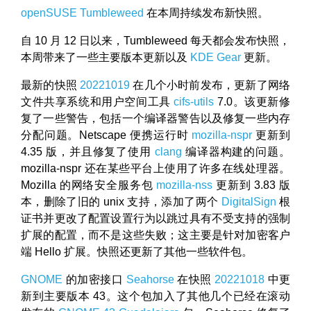
openSUSE
Tumbleweed
在本周持续发布新快照。
自 10 月 12 日以来，Tumbleweed 每天都会发布快照，
本周带来了一些主要版本更新以及
KDE
Gear
更新。
最新的快照
20221019
在几个小时前发布，更新了网络
文件共享系统和用户空间工具
cifs-utils
7.0。该更新修
复了一些警告，包括一个编译器警告以及修复一些内存
分配问题。Netscape 便携运行时
mozilla-nspr
更新到
4.35 版，并且修复了使用
clang
编译器构建的问题。
mozilla-nspr 还在某些平台上使用了许多在线处理器。
Mozilla 的网络安全服务包
mozilla-nss
更新到 3.83 版
本，删除了旧的 unix 支持，添加了两个
DigitalSign
根
证书并更改了配置设置行为以跳过具有不受支持的强制
扩展的配置，而不是这些失败；这主要是针对加密客户
端 Hello 扩展。快照还更新了其他一些软件包。
GNOME
的加密接口
Seahorse
在快照
20221018
中更
新到主要版本 43。这个包加入了其他几个已经在滚动