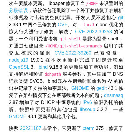
次主要版本更新。libpaper 修复了当
未设置时的
/HOME
分段错误
；该软件包还删除了一个补丁并修复了在解析
纸张规格时出错的空间泄漏。开发人员不必担心
git
2.38.1 中两个已修复的
CVE
。对
clone 优化的
--local
惊人行为进行了修复，解决了
CVE-2022-39253
的问
题；一个利用受害者将
暴露为登录 shell，
git shell
并通过创建目录
启用了其
/HOME/git-shell-commands
交互模式的漏洞
CVE-2022-39260
已被修复。
nodejs19
19.0.1 在本次更新中完成了固定迁移至
OpenSSL
3。
bind
9.18.8 的更新添加了新功能，例如
支持解析和验证
服务参数，其中添加了 DNS
dohpath
记录类型 SVCB。bind 现在在启动时和命名为 -V 的输
出中记录了支持的加密算法。
GNOME
的
gedit
43.1 修
复了在某些情况下会在底部截断文本的问题；
dnsmasq
2.87 增加了对 DHCP 中继系统的
IPv6
前缀委托的侦
听。快照中要更新的其他包是
libsoup
3.2.2、一些
GNOME
43.1 更新和其他几个包。
快照
20221107
非常小。它更新了
xterm
375，修复了