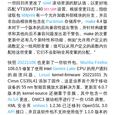
一些回归并更改了
sixel
滚动资源的默认值，以更好地
匹配 VT330/VT340
设置。根据变更日志，指纹
DECSDM
读取包
libfprint
有一个允许加载外部模块的分支，并且
非自由模块将包含在
Packman
存储库中。
make
4.4 版
本对下一个版本的后向兼容性提出警告，并针对构建要
求和其他向后不兼容问题发出若干警告。make 的次要
更新中还有几个新特性和功能，例如“允许用户定义的
函数定义一组局部变量：值可以从用户定义的函数内分
配给这些变量，它们不会影响全局变量的分配。”
快照
20221106
也更新了一些软件包。
Mozilla Firefox
106.0.5 修复了使用 Intel
Gemini Lake
CPU 的用户遇到
的崩溃问题。
Linuxl
kernel-firmware 20221031 为
Cirrus CS35L41 添加了固件，这是业界首个用于移动
设备的 55 nm 智能音频放大器解决方案。更新至 6.0.7
版本的 kernel-source 还侧重于音频，其中包含一些
ALSA
更改。DWC3 驱动程序进行了一些 USB 调整。
XML 安全库
xmlsec1
1.2.36 已迁移到 OpenSSL 3.0
API
接口，并且该软件包不支持使用低于 1.1.0 版本的