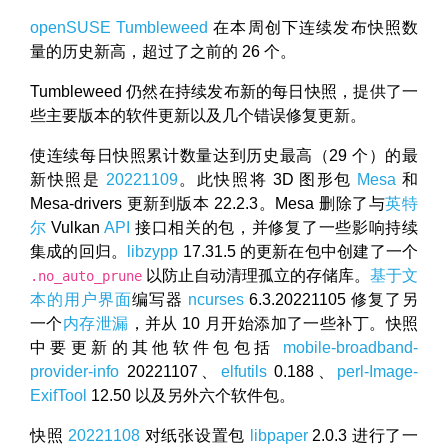
openSUSE
Tumbleweed
在本周创下连续发布快照数
量的历史新高，超过了之前的 26 个。
Tumbleweed 仍然在持续发布新的每日快照，提供了一
些主要版本的软件更新以及几个错误修复更新。
使连续每日快照累计数量达到历史最高（29 个）的最
新快照是
20221109
。此快照将 3D 图形包
Mesa
和
Mesa-drivers 更新到版本 22.2.3。Mesa 删除了与
英特
尔
Vulkan
API
接口相关的包，并修复了一些影响持续
集成的回归。
libzypp
17.31.5 的更新在包中创建了一个
以防止自动清理孤立的存储库。
基于文
.no_auto_prune
本的用户界面
编写器
ncurses
6.3.20221105 修复了另
一个
内存泄漏
，并从 10 月开始添加了一些补丁。快照
中要更新的其他软件包包括
mobile-broadband-
provider-info
20221107、
elfutils
0.188、
perl-Image-
ExifTool
12.50 以及另外六个软件包。
快照
20221108
对纸张设置包
libpaper
2.0.3 进行了一