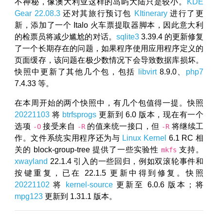
不神秘，像澳大利亚这样的岛屿大陆只是较小。
KDE
Gear 22.08.3
还对其旅行预订包
KItinerary
进行了更
新，添加了一个 Italo 火车票提取器脚本，因此意大利
的检票员将减少尴尬的对话。
sqlite3
3.39.4 的更新修复
了一个长期存在的问题，如果程序使用应用程序定义的
页面缓存，该问题在极少数情况下会导致数据库损坏。
快照中更新了其他几个包，包括
libvirt
8.9.0、
php7
7.4.33 等。
在本周开始的两个快照中，有几个包值得一提。快照
20221103
将
btrfsprogs
更新到 6.0 版本，现在有一个
选项
接受来自
的值来统一接口，但
将继续工
-O
-R
-R
作。文件系统实用程序还为与
Linux Kernel
6.1 RC 相
关的 block-group-tree 提供了一些实验性
支持。
mkfs
xwayland
22.1.4 引入的一些回归，例如双滚轮事件和
按键重复，已在 22.1.5 更新中得到修复。快照
20221102
将
kernel-source
更新至 6.0.6 版本；将
mpg123
更新到 1.31.1 版本。