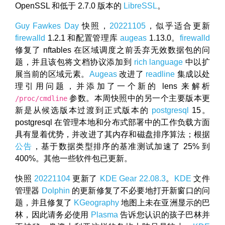
OpenSSL 和低于 2.7.0 版本的
LibreSSL
。
Guy Fawkes Day
快照，
20221105
，似乎适合更新
firewalld
1.2.1 和配置管理库
augeas
1.13.0。
firewalld
修复了 nftables 在区域调度之前丢弃无效数据包的问
题，并且该包将文档协议添加到
rich language
中以扩
展当前的区域元素。
Augeas
改进了
readline
集成以处
理引用问题，并添加了一个新的 lens 来解析
参数。本周快照中的另一个主要版本更
/proc/cmdline
新是从候选版本过渡到正式版本的
postgresql
15。
postgresql 在管理本地和分布式部署中的工作负载方面
具有显着优势，并改进了其内存和磁盘排序算法；根据
公告
，基于数据类型排序的基准测试加速了 25% 到
400%。其他一些软件包已更新。
快照
20221104
更新了
KDE Gear 22.08.3
。
KDE
文件
管理器
Dolphin
的更新修复了不必要地打开新窗口的问
题，并且修复了
KGeography
地图上未在亚洲显示的巴
林，因此请务必使用
Plasma
告诉您认识的孩子巴林并