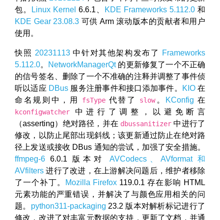
包。
Linux Kernel
6.6.1、
KDE Frameworks 5.112.0
和
KDE Gear 23.08.3
可供 Arm 滚动版本的贡献者和用户
使用。
快照
20231113
中针对其他架构发布了
Frameworks
5.112.0
。
NetworkManagerQt
的更新修复了一个不正确
的信号签名、删除了一个不准确的注释并调整了事件侦
听以适应
DBus
服务注册事件和接口添加事件。
KIO
在
命名规则中，用
代替了
。
KConfig
在
fsType
slow
中进行了调整，以避免断言
kconfigwatcher
（asserting）绝对路径，并在
中进行了
dbussanitizer
修改，以防止尾部出现斜线；该更新通过防止在绝对路
径上发送或接收 DBus 通知的尝试，加强了安全措施。
ffmpeg-6
6.0.1 版本对
AVCodecs、AVformat 和
AVfilters
进行了改进，在上游解决问题后，维护者移除
了一个补丁。
Mozilla Firefox
119.0.1 存在影响 HTML
元素功能的严重错误，并解决了与颜色应用相关的问
题。
python311-packaging
23.2 版本对解析标记进行了
修改，改进了对丰富元数据的支持，更新了文档，并通