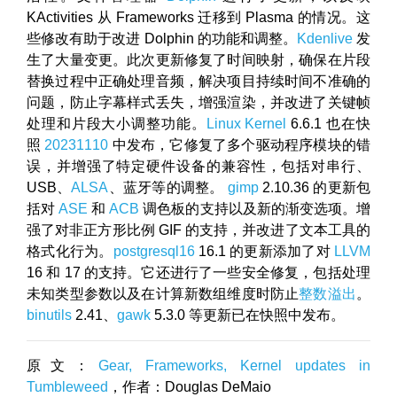
KActivities 从 Frameworks 迁移到 Plasma 的情况。这
些修改有助于改进 Dolphin 的功能和调整。
Kdenlive
发
生了大量变更。此次更新修复了时间映射，确保在片段
替换过程中正确处理音频，解决项目持续时间不准确的
问题，防止字幕样式丢失，增强渲染，并改进了关键帧
处理和片段大小调整功能。
Linux Kernel
6.6.1 也在快
照
20231110
中发布，它修复了多个驱动程序模块的错
误，并增强了特定硬件设备的兼容性，包括对串行、
USB、
ALSA
、蓝牙等的调整。
gimp
2.10.36 的更新包
括对
ASE
和
ACB
调色板的支持以及新的渐变选项。增
强了对非正方形比例 GIF 的支持，并改进了文本工具的
格式化行为。
postgresql16
16.1 的更新添加了对
LLVM
16 和 17 的支持。它还进行了一些安全修复，包括处理
未知类型参数以及在计算新数组维度时防止
整数溢出
。
binutils
2.41、
gawk
5.3.0 等更新已在快照中发布。
原文：
Gear, Frameworks, Kernel updates in
Tumbleweed
，作者：Douglas DeMaio