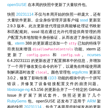
openSUSE
在本周的快照中更新了大量软件包。
快照
20231114
不仅与本周开始的快照一样庞大，还有
大量软件更新。企业身份管理开源客户端
sssd
更新至
2.9.3 版本。此次更新使代理提供商能够处理证书映射
和匹配规则。sssd 现在通过允许代理提供商管理的用
户配置为本地智能卡身份验证，从而改进了身份验证选
项。
xterm
388 的更新通过添加一个
已知的特殊字
stty
符类别来增强
功能。xterm 还
disallowPasteControls
更新了
和
。
ncurses
config.guess
config.sub
6.4.20231111 的更新改进了配置脚本中的信息，并增加
了一个用于修改复位命令的补丁，以避免在终端使用调
制解调器时改变
。颜色管理包
argyllcms
更新至
clocal
3.0.2，修复了影响传播
i1D3
功能的模块中的一个拼写
错误，并修复了设备链接配置文件的崩溃问题。
libstorage-ng
4.5.156 的更新合并了一个特定的 GitHub
Issue 并扩展了测试套件。快照还更新了几个
RubyGems
包。openSUSE 还发布了适用于
ARM
架
构的快照
20231114
，包含了本周早些时候发布的更新