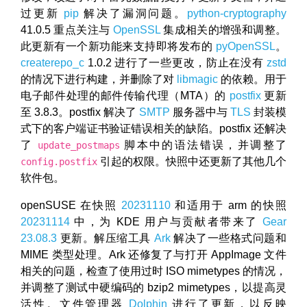
过更新
pip
解决了漏洞问题。
python-cryptography
41.0.5 重点关注与
OpenSSL
集成相关的增强和调整。
此更新有一个新功能来支持即将发布的
pyOpenSSL
。
createrepo_c
1.0.2 进行了一些更改，防止在没有
zstd
的情况下进行构建，并删除了对
libmagic
的依赖。用于
电子邮件处理的邮件传输代理（MTA）的
postfix
更新
至 3.8.3。postfix 解决了
SMTP
服务器中与
TLS
封装模
式下的客户端证书验证错误相关的缺陷。postfix 还解决
了
脚本中的语法错误，并调整了
update_postmaps
引起的权限。快照中还更新了其他几个
config.postfix
软件包。
openSUSE 在快照
20231110
和适用于 arm 的快照
20231114
中，为 KDE 用户与贡献者带来了
Gear
23.08.3
更新。解压缩工具
Ark
解决了一些格式问题和
MIME 类型处理。Ark 还修复了与打开 AppImage 文件
相关的问题，检查了使用过时 ISO mimetypes 的情况，
并调整了测试中硬编码的 bzip2 mimetypes，以提高灵
活性。文件管理器
Dolphin
进行了更新，以反映