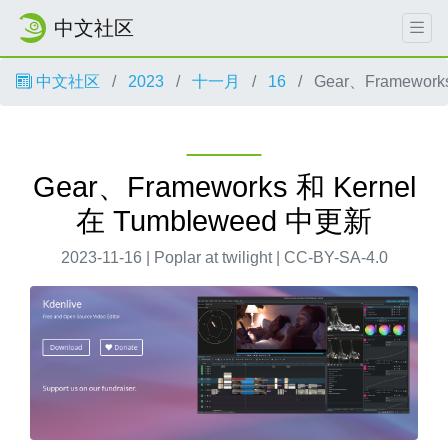
中文社区
中文社区
2023
十一月
16
Gear、Framework
Gear、Frameworks 和 Kernel
在 Tumbleweed 中更新
2023-11-16 | Poplar at twilight | CC-BY-SA-4.0