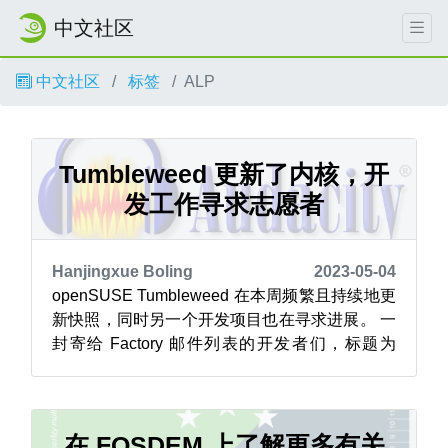
中文社区
中文社区
标签
ALP
Tumbleweed 更新了内核，开
发工作寻求志愿者
Hanjingxue Boling
2023-05-04
openSUSE Tumbleweed 在本周频繁且持续地更
新快照，同时另一个开发项目也在寻求进展。 一
封寄给 Factory 邮件列表的开发者们，标题为
“openSUSE ALP：征集志愿者” 的邮件旨在获得
贡献者的支持，以重建 openSUSE Leap 15 基于
SUSE 即将推出的商业化 ALP 发行版的后续版本
（openSUS...
在 FOSDEM 上了解更多有关