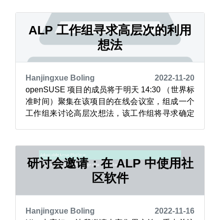
Baretti 取代。 新原型的实现包括更多的灵活性、
安全性和稳定性。 Punta Baretti...
ALP 工作组寻求高层次的利用
想法
Hanjingxue Boling
2022-11-20
openSUSE 项目的成员将于明天 14:30 （世界标
准时间）聚集在该项目的在线会议室，组成一个
工作组来讨论高层次想法，该工作组将寻求确定
在 SUSE 的自适应 Linux 平台上使用社区软件所
需的要求。 “我们与 Leap 15 处于不同的位置，
因为 ALP 是完全公开开发的，因此我们可以在已
经公开的东西之上构建，”openSUSE ...
研讨会邀请：在 ALP 中使用社
区软件
Hanjingxue Boling
2022-11-16