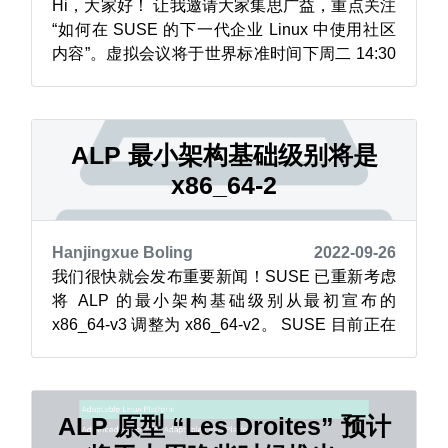
Hi，大家好！ 让我邀请大家集思广益，重点关注
“如何在 SUSE 的下一代企业 Linux 中使用社区
内容”。虚拟会议将于世界标准时间下周二 14:30
举行。 ALP 与 SLES 或 Leap 截然不同。企业客
户通过 https://packagehub.suse.com/ 使用社区
包。我想挑战当前的模型并确保社区和企业都以
相同的方式...
ALP 最小架构基础级别将是
x86_64-2
Hanjingxue Boling
2022-09-26
我们很快就会发布重要新闻！SUSE 已重新考虑
将 ALP 的最小架构基础级别从最初宣布的
x86_64-v3 调整为 x86_64-v2。 SUSE 目前正在
考虑通过 hwcaps 功能为 x86_64-v3 甚至 v4 提
供支持，就像它目前正在其他非英特尔架构上所
做的一样。 Dimstar 已经宣布 openSUSE
Factory 将...
ALP 原型 “Les Droites” 预计